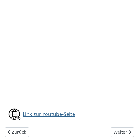
Link zur Youtube-Seite
Vorheriger Beitrag: "Scholz lügt!" - Offensichtlicher geht es ka
Nächster Bei
Zurück
Weiter