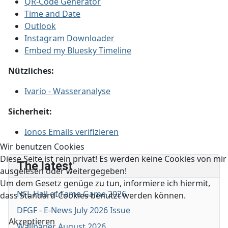
QR-Code Generator
Time and Date
Outlook
Instagram Downloader
Embed my Bluesky Timeline
Nützliches:
Ivario - Wasseranalyse
Sicherheit:
Ionos Emails verifizieren
Wir benutzen Cookies
Diese Seite ist rein privat! Es werden keine Cookies von mir
The latest
ausgelesen oder weitergegeben!
Um dem Gesetz genüge zu tun, informiere ich hiermit,
NFL Hall of Fame Game 2026
dass Standard-Cookies benutzt werden können.
DFGF - E-News July 2026 Issue
Akzeptieren
Wallpaper August 2026